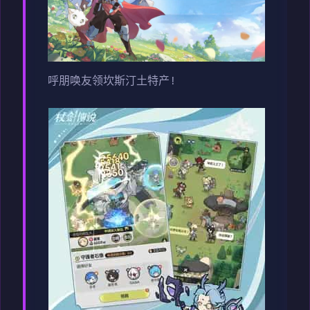
呼朋唤友领坎斯汀土特产!