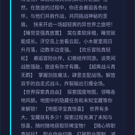
然，在旅途的过程中，你还会邂逅各色伙
伴，与他们并肩作战，共同挑战神秘的圣
兽。 快来开启一场超轻爽的异世界之旅吧！
【睡觉变强真放置】 窝在柔软床榻，睡觉就
能成长。浮空岛上坐看云起，小木屋里观日
升月落，边数羊边变强。 【欢乐冒险真轻
松】 邂逅冒险伙伴，幻兽结伴同游。谈笑间
战胜强敌，旅途有你才有趣。 【超爽战斗真
无羁】 掌握剑技魔法，肆意支配战场。解放
双手的自走式战斗，炸裂输出引爆全场。
【世界探索真自由】 探索国度地图，领略各
地风貌。地图中的隐藏任务和未知宝藏等你
来解锁！ 【地图寻宝真惊喜】 世界有多
大，宝藏就有多少！探索过程充满了未知与
惊喜，随时随地获取珍稀宝物！ 【随心转职
真好玩】 职业自由切换，打破职业限制，减