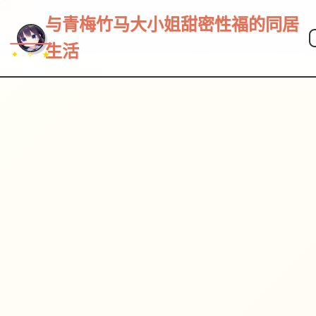
~~~
★
♡
✦
✧
♥
~
与青梅竹马大小姐甜密性福的同居
生活
✦ ✧ ★