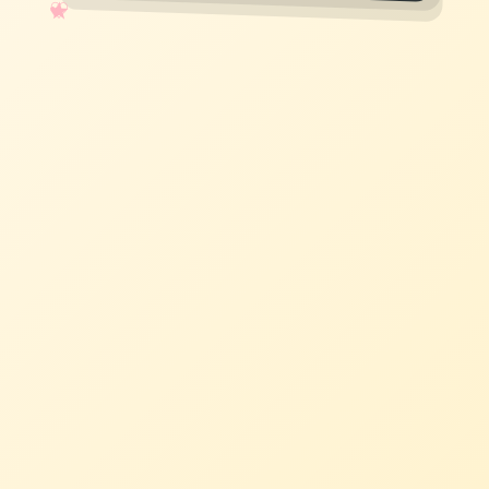
✧
♡
★
♥