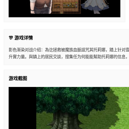
🎊 游戏详情
影色渐染对战介绍：為讫拯救被魔族血脈詛咒其托莉娜，踏上针对壹
升實力量。與鎮上的居民交談，搜集任为何能能幫助托莉娜的信息，
游戏截图