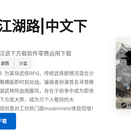
江湖路|中文下
|汉语下方载软件零费运用下载
劇情
沙盒
》为某块武侠RPG，传统武侠剧情况混合沙
略横版即时刻对战。操搞者扮演首名寻常稀
湖武林所血雨腥风，存在于纷争中成为即侠
下方庞大势，成为万个人敬仰的大
创意对工坊热门版modernistic体验倍增！
版下载