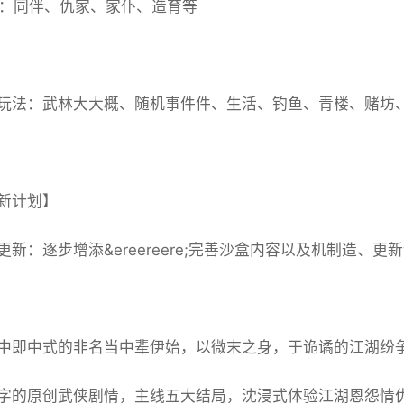
动：同伴、仇家、家仆、造育等
玩法：武林大大概、随机事件件、生活、钓鱼、青楼、赌坊
新计划】
新：逐步增添&ereereere;完善沙盒内容以及机制造、更新
中即中式的非名当中辈伊始，以微末之身，于诡谲的江湖纷
字的原创武侠剧情，主线五大结局，沈浸式体验江湖恩怨情