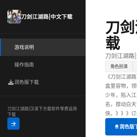
刀剑江湖路|中文下载
刀剑
载
游戏说明
刀剑江湖路
操作指南
角色扮演
《刀剑江湖路
润色版下载
盒里容物，领
少年，陷入江
名，搅动白天
刀剑江湖路|汉语下方载软件零费运用
侠。》》》订阅
下载
🖲️ 润色