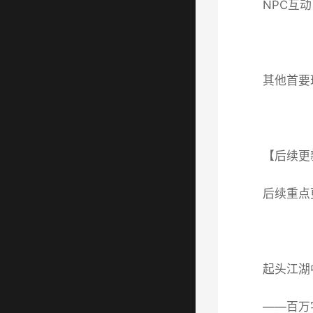
NPC互
其他首要
【后续更
后续重点更
起头江湖
——百万