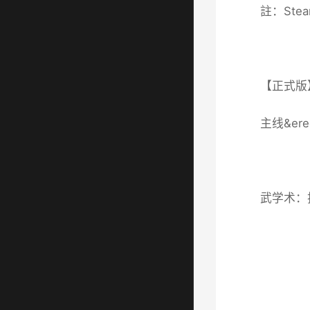
註：St
【正式版
主线&e
武学术：