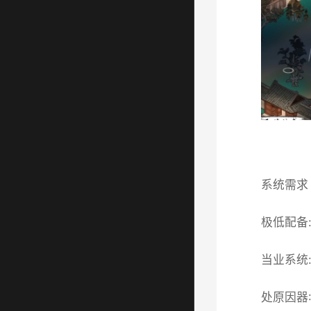
系统需求
极低配备
当业系统: W
处原因器: 2