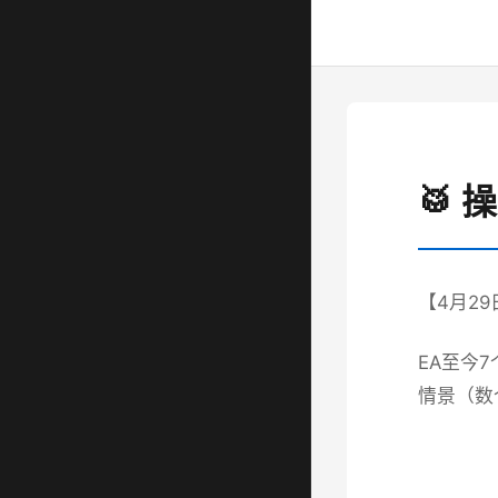
🥁 
【4月2
EA至今
情景（数个