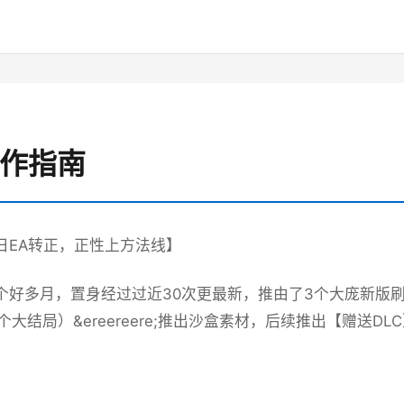
操作指南
9日EA转正，正性上方法线】
7个好多月，置身经过过近30次更最新，推由了3个大庞新
大结局）&ereereere;推出沙盒素材，后续推出【赠送DL