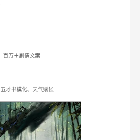
般
图，百万＋剧情文案
、五才书模化、天气赋候