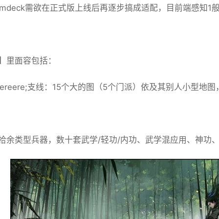
eamdeck需欲在正式版上线后再逐步搞成适配，目前端感知1
】里面容包括：
reereere;支线：15个大的图（5个门派）依及其别人小型地
拾余类型兵器，数十套武学/轻功/内功、武学混应用、神功