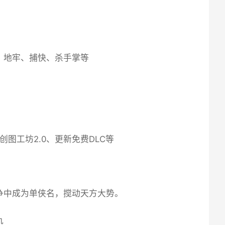
、地牢、捕快、杀手掌等
创图工坊2.0、更新免费DLC等
争中成为单侠名，搅动天方大势。
仇