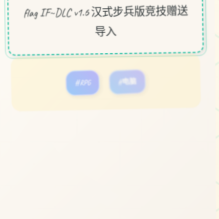
flag IF~DLC v1.6 汉式步兵版竞技赠送
导入
#RPG
#电脑
立即体验
免费完整版游戏