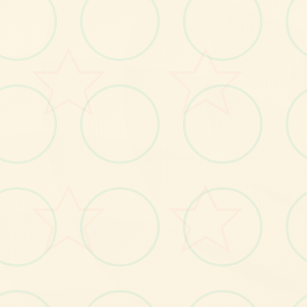
⌨️
画面艺术展