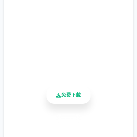
souls Ver0.9121|官方中文
完整版游戏，免费体验
2.3M+
总下载量
4.9/5
用户评分
900K+
活跃用户
免费下载
安全下载
高速安装