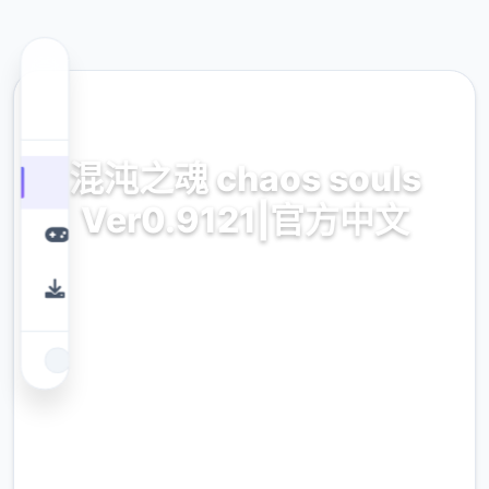
🎛️ 热门推荐
混沌之魂 chaos souls
Ver0.9121|官方中文
混沌间魂 pandemonium souls Ver0.9121|官
式华语娱乐赠送边载
9.4
评分
2.3M