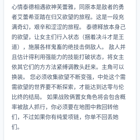
心情泰德相遇欲神芙蕾雅，同原本是敌者的勇
者艾蕾希亚踏在归又欲望的旅程。这是一段充
满奇幻，艰辛和涩涩的旅程。 泰德释放本身己
的欲望，让女主们行入状态（捆着决斗才是王
道），施展各样鬼畜的绝技击倒敌人。 敌人并
且估计得利用强能力的技能打破状态，将女主
依其它们的方方法紧缚调教头赶来。主角可以
换装。 您必须收集欲望不断变强，中处这个需
需欲望的世界要不断探索，才能达到达零与伦
比终的结局。 如果战败俩置女角色将会包含概
率被敌人抓行，你必须要在地图中救回转他
们，不过如果你有纯爱项链，你单不回丢她
们。