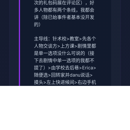
次的礼包码展在评论区
），好
多人物都有两个条线，我都会
讲（除已始事件者基本没开发
的）
主导线：针术校>教室>先各个
人物交谈方>上方课>剧情里都
是单一选项没什么可说的（
接
下去剧情中单一选项的我都不
提了
）>由学校去后巷>Erica>
随便选>回转家并danu说话>
摸头>左上快进候间>右边手机
>各个质疑题问一遍
>brownish-yellow>让她给君
买台电脑吧>机器>睡觉>视妈
妈>去学校>luna>颜色看着选
>请求另单个吻>教室上课>空
教室>ophelia>我的电脑坏