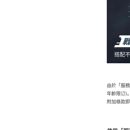
由於「服務
年齡限订)
附加條款即