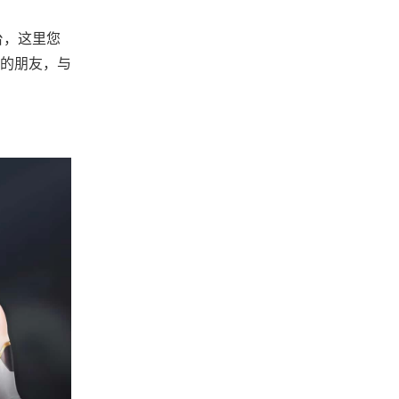
台，这里您
的朋友，与