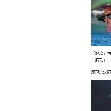
「服務」为
「服務」，
即现示您同