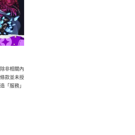
除非相關內
條款並未授
造「服務」