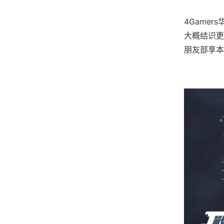
4Game
大概结识更
朋友部享本