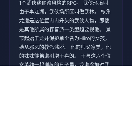
1个武侠迷你谈风格的RPG。 武侠环境叫
由于事江湖，武侠场所区叫做武林。 核角
龙濑是这位置冉冉升头的武侠人物，即使
是其他所属的森普派一类型超要视他。 景
节起始于龙井保护单个名为Hiiro的女孩，
她从邪恶的教派逃脱。 他的师父凛美，他
的妹妹徒弟濑树增于喜朗。 于与这六个位
女英雄一起训练的日子里，龙濑参加过武
术广大概议，以及验证他的巧手段。