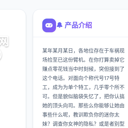
🔔 产品介绍
网
某年某月某日，各地位存在于车祸现
7）
场捡至已这份臂机。在你打算卖掉它
赚点零花钱当中时刻候，突但接到了
这个电话。对面向个称代号17号特
工，成为为单个特工，几乎零个所不
可。但是貌似脑袋失忆了，把你认搞
她的顶头向司。那些么你能够让她由
900K
玩家
事些什么呢，教训欺负你的迷你太
妹？调查你女神的隐私？或是者别型