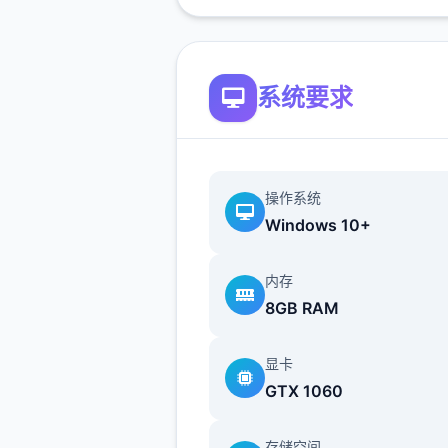
个么开启吧：
系统要求
操作系统
Windows 10+
内存
首先步游戏剧情后先输入各
8GB RAM
包码，切记前面4个红利礼包
得选其一（正然选50刀...），
显卡
礼包码的方法是打开背包，点
GTX 1060
机，然后输入号码就行（礼包
大多数人应该都有，我会把这
存储空间