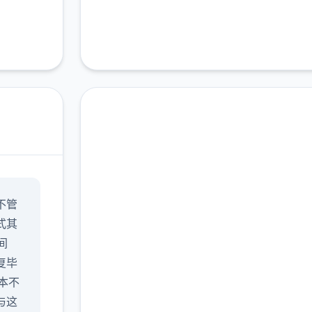
汉化版下载 17号特工官
不管
网（Agent17）
式其
v0.26.10
间
复毕
完整版游戏，免费体验
版本不
与这
2.3M+
4.9/5
900K+