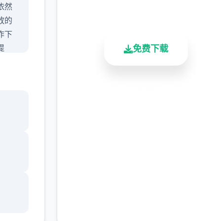
依然
总下载量
用户评分
活跃用户
放的
作下
提
免费下载
员不
还挺
过前
安全下载
高速安装
完全免费
客服支持
升级核