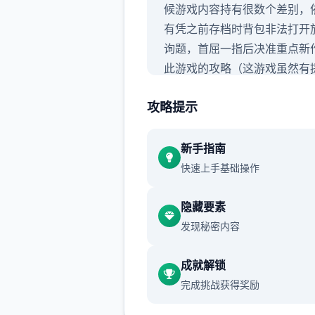
候游戏内容持有很数个差别，
有凭之前存档时背包非法打开
询题，首屈一指后决准重点新
此游戏的攻略（这游戏虽然有
示，但很多区域方法还是将让
攻略提示
知所措的，尤其是圣诞内容，
难，所以有必要做个攻略）,玩
面版本剧情状的这次重点观看
新手指南
sakura的内容即行了，本次
快速上手基础操作
要是sakura 17号特工认证
隐藏要素
发现秘密内容
成就解锁
完成挑战获得奖励