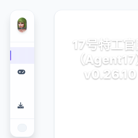
📏 热门推荐
17号特工官
（Agent1
v0.26.10
官层面简体中文
9.4
2.3M
评分
下载