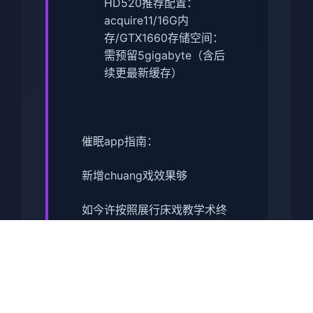
HD520
​推荐配置​
​：
acquire11/16G内
存/GTX1660
​存储空间​
​：
需预留5gigabyte（含后
续更最新缓存）
催眠app指南：
新增chuang戏效果够
如今许按照展行床戏教学术终
体育仓库跟保健室均可触发展
chuang戏，但目头体育仓库尚
未实际装
保健室原本计划数于特肯定刻