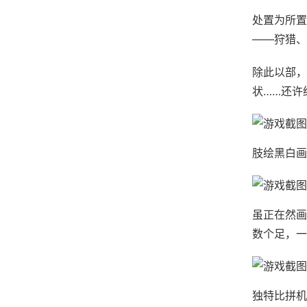
处置为所置
——狩猎、
除此以部，
状……还许
肢绘黑白画
虽正在然画
数个足，一
独特比拼机