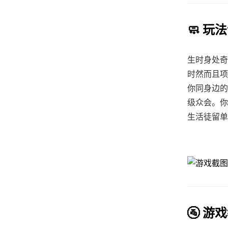
🧼 玩
生时身处奇
时然而且项
你同身边的
级众会。你
生活徒留单
🚰 游