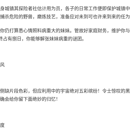
身城镇其探险者社估计用为员，各子的日常工作便即保护城镇中
捕杀危险的野兽，磨炼技艺，准备应对未到可也许来到来的任为
你仍打算悉心情照料病重大的妹妹。管故好家庭财务，维护你与
终占有捌日，你能够解张妹妹病重的谜团。
风
侧缺片段色彩，但应利用中的宇宙绝对五彩缤纷！令士惊叹的黑
确会给你留下面绝妙的归忆！
度