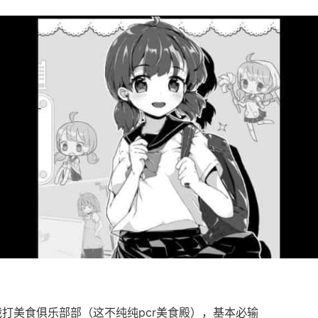
流战打美食俱乐部部（这不纯纯pcr美食殿），基本必输