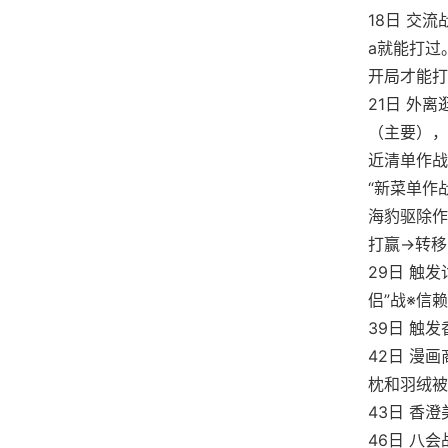
18日 交
a就能打过
开局才能打
21日 外
（主要），
近清单作战
“新菜单作
海豹驱除作
打赢→转移
29日 触发
侣”战※信赖
39日 触
42日 漫
枕和羽绒被
43日 香
46日 八