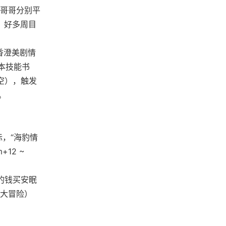
，哥哥分别平
，好多周目
香澄美剧情
本技能书
空），触发
。
际，“海豹情
12 ~
的钱买安眠
大冒险）