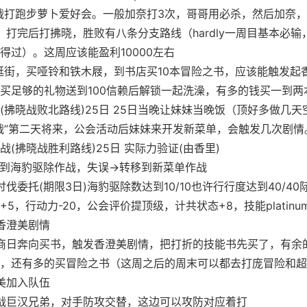
流战打跑步萝卜爱好会。一般加奈打3次，哥哥用必杀，然后加奈
。打完后打拂晓，胜败有八条分支路线（hardly一周目基本必输
得过）。这周应该能盈利10000左右
离逛街，买哑铃和铁木屐，到书店买10本冒险之书，应该能触发起
买足够的礼物送到100信赖后解锁一起洗澡，有多的钱买一到两
(拂晓战败北路线)25日 25日当晚让妹妹当晚饭（顶好多做几天
战”第二天将来，公会活动后妹妹来开发新菜单，会触发几次剧情
战(拂晓战胜利路线)25日 实际力验证(由香里)
到海豹驱除作战，失误→转移到新菜单作战
讨伐委托(期限3日)海豹驱除数达到10/10也许行行度达到40/40
+5，行动力-20，公会评价提顶级，计共状态+8，技能platinum+
发香澄美剧情
画商日奔向买书，触发香澄美剧情，把打折的技能书先买了，有余
，还有多的买冒险之书（这周之后的周末可以都去打庞冒险和超
澄美加入队伍
会战巨汉兄弟，对手防攻交替，这边可以攻防对应着打