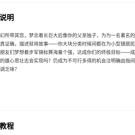
法说明
幻所带其您，梦念着长巨大后像你的父亲独子，为为一名著名的
真证确，描述就将故事——你大块分类时候间都在为小型镇居民
朋友们梦想着步军锦标赛海量个强，达成你们的终极目标——成
的雄心思壮志会实现吗？仍成为不可行多得的机会注明确由指间
调乏味？
戏教程