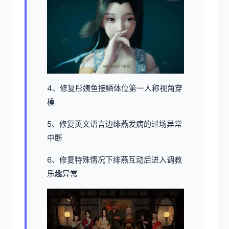
4、修复彤姨鱼接鳞体位第一人称视角穿
模
5、修复英文语言边绯燕发病的过场异常
中断
6、修复特殊情况下绯燕互动后进入调教
乐趣异常