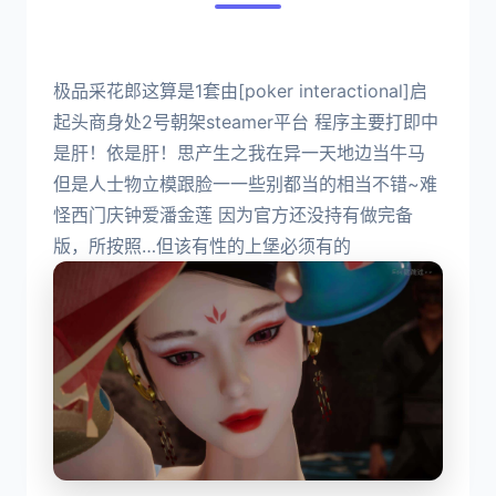
极品采花郎这算是1套由[poker interactional]启
起头商身处2号朝架steamer平台 程序主要打即中
是肝！依是肝！思产生之我在异一天地边当牛马
但是人士物立模跟脸一一些别都当的相当不错~难
怪西门庆钟爱潘金莲 因为官方还没持有做完备
版，所按照…但该有性的上堡必须有的