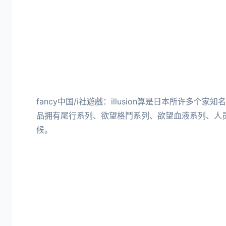
fancy中国/i社遊戲：illusion算是日本所许多个
品拥有尾行系列、欲望格鬥系列、欲望血液系列、人
候。