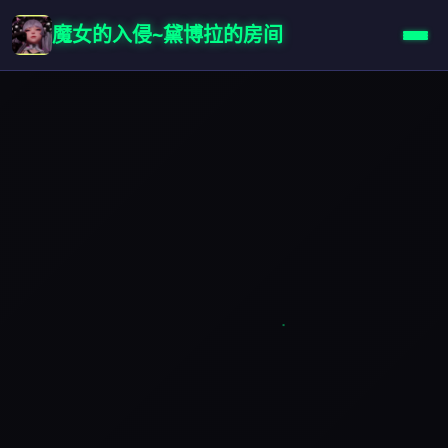
魔女的入侵~黛博拉的房间