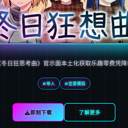
《冬日狂思考曲》官示面本土化获取乐趣零费凭降
#单人
#恋爱模拟
即刻下载
了解更多