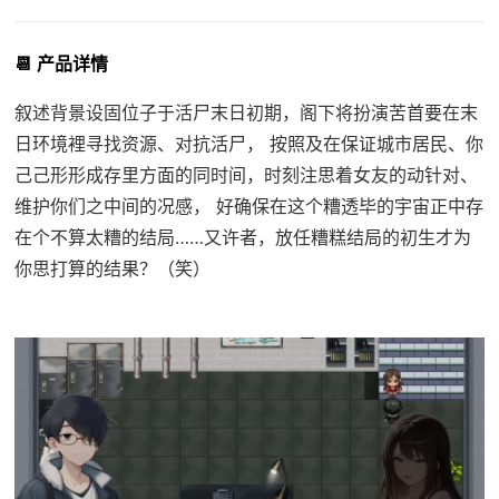
📆 产品详情
叙述背景设固位子于活尸末日初期，阁下将扮演苦首要在末
日环境裡寻找资源、对抗活尸， 按照及在保证城市居民、你
己己形形成存里方面的同时间，时刻注思着女友的动针对、
维护你们之中间的况感， 好确保在这个糟透毕的宇宙正中存
在个不算太糟的结局……又许者，放任糟糕结局的初生才为
你思打算的结果？（笑）