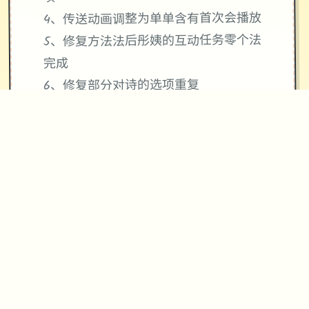
4、传送动画调整为单单含有首次会播放
5、修复方法法后彤姨的互动任务零个法
完成
6、修复部分对诗的选项重复
V1.2.3 更新日志-2024-12-20
1、 新增夜袭，子时交互睡觉中型的5心
角色可进展行夜袭
夜袭后解锁夜袭体位
夜袭后在对应房间醒赶来
2、优化长久潮时手与头部的穿模询问
题
3、修复彤姨晨袭体位有部分时候手异
常抽搐