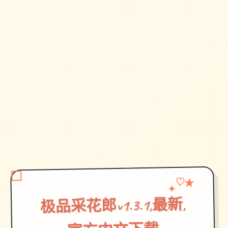
♡
✦
★
极品采花郎v1.3.1,最新,