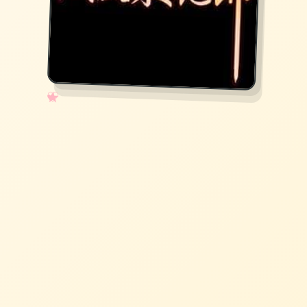
✧
♡
★
♥