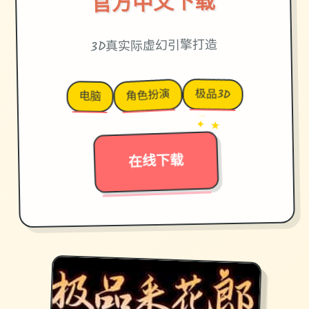
官方中文下载
3D真实际虚幻引擎打造
极品3D
角色扮演
电脑
→
✦ ★
在线下载