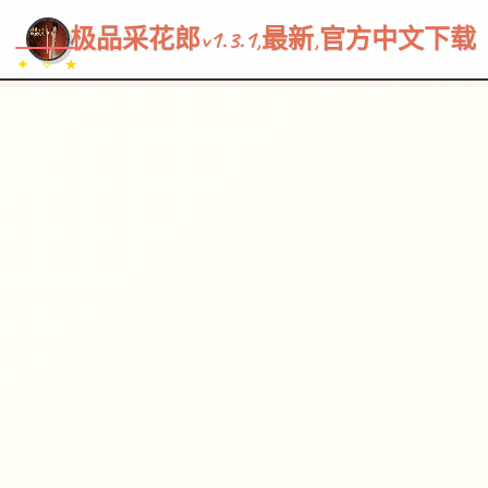
~~~
★
♡
✦
✧
♥
~
→
↗
极品采花郎v1.3.1,最新,官方中文下载
✦ ✧ ★