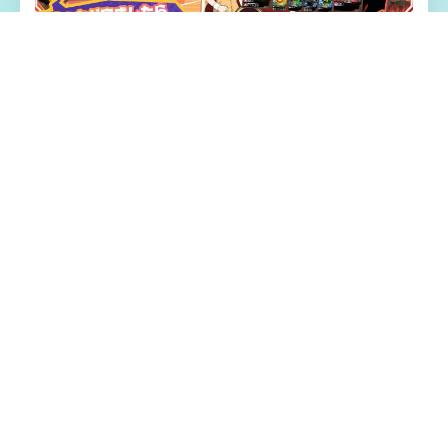
⚰️ 游戏特色亮点
大量个样名为“魔法怪兽”所卡牌感知正坐落风
靡合计国。 中条一树的朋友不多，对任为事
件状都缺乏热情，但它接触及“魔法怪兽”后，