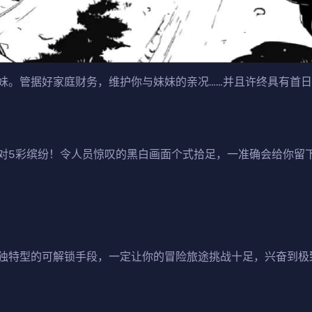
妹。管据好家庭财务，维护你与妹妹的亲况……并且许终具有首
对5彩缤纷！令人员惊叹的黑白画面个式拾足，一准确会给你留
独特型的可解锁手段，一定让你的冒险旅途挑战十足，兴奋到极