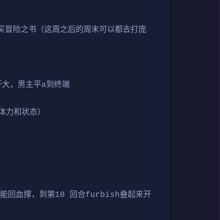
买冒险之书（这周之后的周末可以都去打庞
开大，男主平a到终端
体力和状态）
回血撑，到第10 回合furbish叠起来开