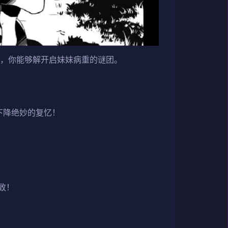
日，你能够解开启妹妹病重的谜团。
下降绝妙的复忆！
致！