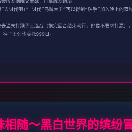
后会触发拂晓交流战，打赢触发结局
锁“去讨伐吧!” 讨伐“乌贼大王”可以得到“触手”加入晚上的
周末去温泉打猴子三连战（拖完回合结束就行，好像不要求打赢）
，猴子王讨伐委托999日。
载妹相随～黑白世界的缤纷