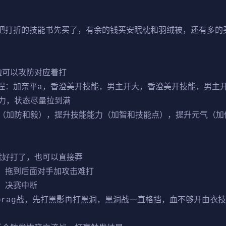
，把打折的技能书先买了，有余的钱买安眠枕和羽绒被，还有多的
边可以攻防对应着打
流程：加奈平a，香澄美开技能，男主开大，香澄美开技能，男主
体力，状态尽量拉到满
（加防和毅），提升技能能力（加智和技能点），提升元气（加
就好打了，也可以直接莽
决，拖到后面对手加攻击难打
，决赛中断
brag战，先打黑影再打黑洞，黑洞战一直格挡，血不够开由衣技能