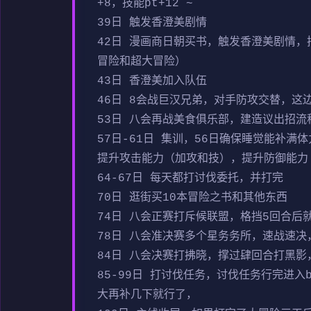
+8，技能pt+12 ~
39日 触发香澄美剧情
42日 漫画商日朝买书，触发香澄美剧情
冒险和超大冒险）
43日 香澄美加入队伍
46日 8会战巨汉兄弟，对手防攻交替，这
53日 八会再战美食俱乐部，建造议出招
57日-61日 集训，56日确保睡觉能补满
提升攻击能力（加攻和技），提升防御能力
64-67日 每天都打讨伐委托，并打完
70日 逛街买10本冒险之书和其他东西
74日 八会正赛打斥候联盟，格挡5回合后
78日 八会准决赛多个星务务所，速战速
84日 八会决赛打拂晓，撑过肆回合打黑影
85-99日 打讨伐任务，讨伐任务行完进入
大再补几下就行了，