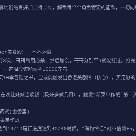
解她们的喜好加上特长久，解锁每个个角色特定的能劲，一初向
pcr美食殿），基本必输
打3次，哥哥利用必杀，然后加奈，哥哥分别平a就能打过。打完后
。这周应该能盈利10000左右
买10本冒险之书，应该能触发出香澄美剧情（核心），买足够的
日正在晚让妹妹当晚饭（极好多做几日），触发“新菜单作战”第
调试(由香里)
新菜单作战
达到10/10是行进度达到40/40时候，“海豹情侣”战※信赖+