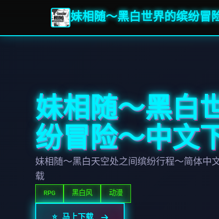
妹相随～黑白世界的缤纷冒
妹相随～黑白
纷冒险～中文
妹相随～黑白天空处之间缤纷行程～简体中
载
RPG
黑白风
动漫
⭐ 马上下载