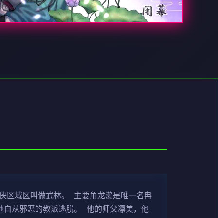
武侠区域区叫做武林。 主要角龙濑是唯一名冉
她自从邪恶的教派逃脱。 他的师父凛美，他