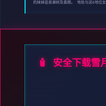
的妹妹徒弟濑树及喜朗。 地处与这6地位
🧴 安全下载雪月花