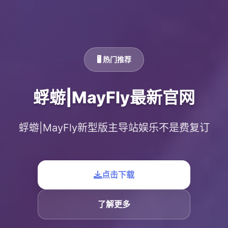
🖥️ 热门推荐
蜉蝣|MayFly最新官网
蜉蝣|MayFly新型版主导站娱乐不是费复订
点击下载
了解更多