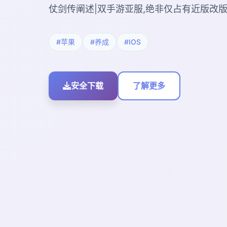
仗剑传阐述|双手游亚服,绝非仅占有近版改
#苹果
#养成
#IOS
安全下载
了解更多