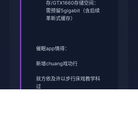
存/GTX1660
​存储空间​
​：
需预留5gigabit（含后续
革新式缓存）
催眠app情得：
新增chuang戏功行
就方依及许以步行床戏教学科
过
体育仓库跟保健室均可触展
chuang戏，但目前体育仓库尚
未在装
保健室原本计划坐落特决定期