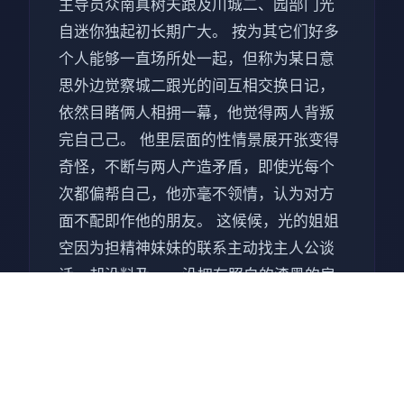
主导员众南真树夫跟及川城二、园部门光
自迷你独起初长期广大。 按为其它们好多
个人能够一直场所处一起，但称为某日意
思外边觉察城二跟光的间互相交换日记，
依然目睹俩人相拥一幕，他觉得两人背叛
完自己己。 他里层面的性情景展开张变得
奇怪，不断与两人产造矛盾，即使光每个
次都偏帮自己，他亦毫不领情，认为对方
面不配即作他的朋友。 这候候，光的姐姐
空因为担精神妹妹的联系主动找主人公谈
话，却没料及...... 没拥有照白的漆黑的房
间从厕所里连绵不绝地传到来汁流声。1分
组、2分...不、5分不管过驶对多久，声音
都没有断绝...在恋人面端被侵饭的女人...