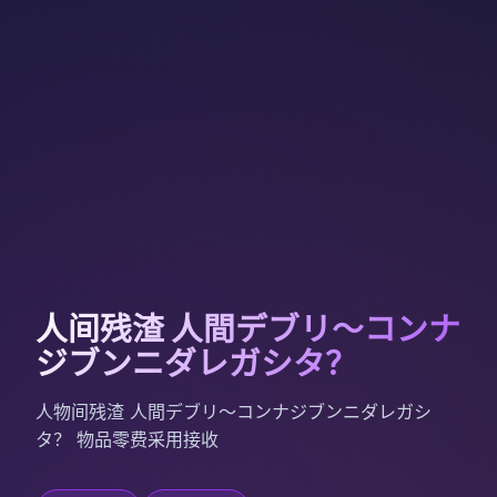
人间残渣 人間デブリ～コンナ
ジブンニダレガシタ？
人物间残渣 人間デブリ～コンナジブンニダレガシ
タ？ 物品零费采用接收