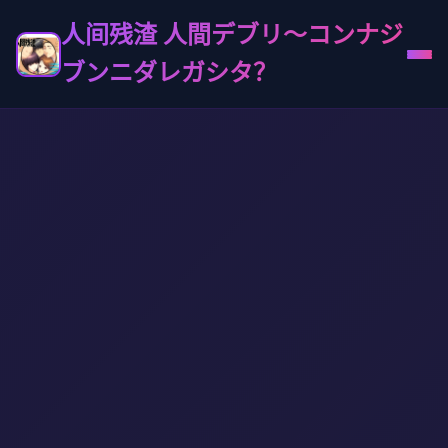
人间残渣 人間デブリ～コンナジ
ブンニダレガシタ？