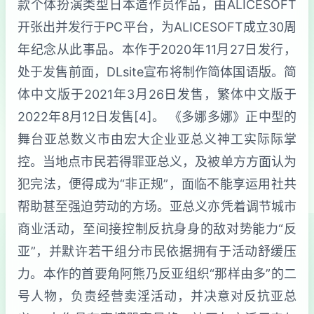
款个体扮演类型日本造作员作品，由ALICESOFT
开张出并发行于PC平台，为ALICESOFT成立30周
年纪念从此事品。本作于2020年11月27日发行，
处于发售前面，DLsite宣布将制作简体国语版。简
体中文版于2021年3月26日发售，繁体中文版于
2022年8月12日发售[4]。 《多娜多娜》正中型的
舞台亚总数义市由宏大企业亚总义神工实际际掌
控。当地点市民若得罪亚总义，及被单方方面认为
犯完法，便得成为“非正规”，面临不能享运用社共
帮助甚至强迫劳动的方场。亚总义亦凭着调节城市
商业活动，至间接控制反抗身身的敌对势能力“反
亚”，并默许若干组分市民依据拥有于活动舒缓压
力。本作的首要角阿熊乃反亚组织“那样由多”的二
号人物，负责经营卖淫活动，并决意对反抗亚总